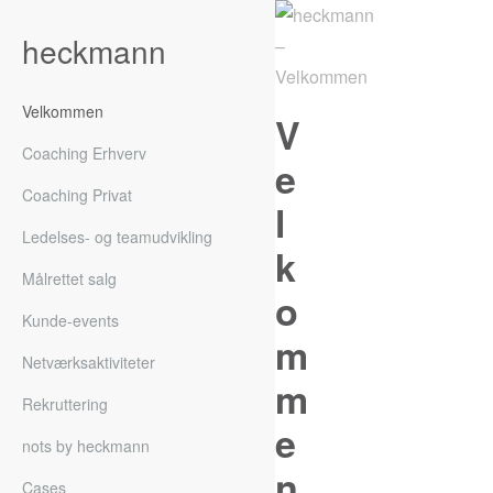
heckmann
Velkommen
V
Coaching Erhverv
e
Coaching Privat
l
Ledelses- og teamudvikling
k
Målrettet salg
o
Kunde-events
m
Netværksaktiviteter
m
Rekruttering
e
nots by heckmann
n
Cases