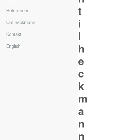
t
Referencer
i
Om heckmann
l
Kontakt
h
English
e
c
k
m
a
n
n